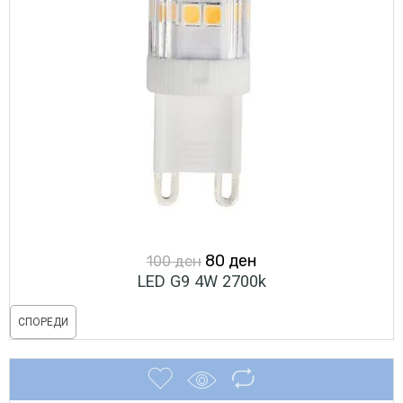
Original
Current
80
ден
100
ден
LED G9 4W 2700k
price
price
was:
is:
СПОРЕДИ
100 ден.
80 ден.