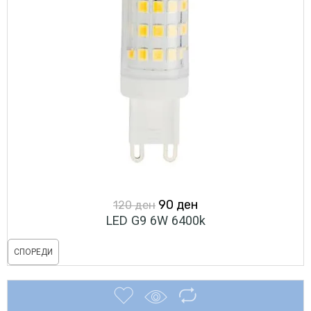
Original
Current
90
ден
120
ден
LED G9 6W 6400k
price
price
was:
is:
СПОРЕДИ
120 ден.
90 ден.