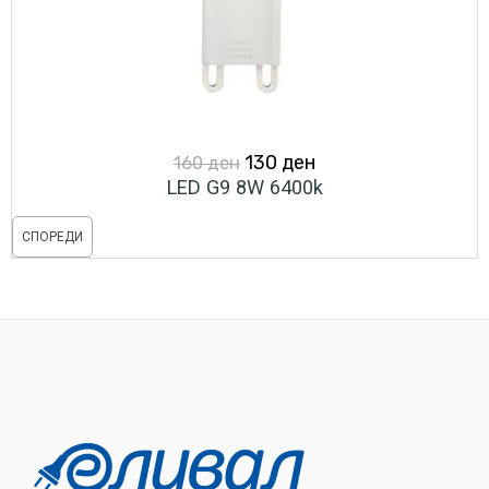
Original
Current
130
ден
160
ден
LED G9 8W 6400k
price
price
was:
is:
СПОРЕДИ
160 ден.
130 ден.