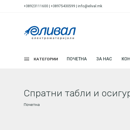
+38923111600 | +38975430599 |
info@elival.mk
ПОЧЕТНА
ЗА НАС
КОН
КАТЕГОРИИ
Спратни табли и осигу
Почетна