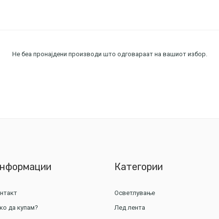
Не беа пронајдени производи што одговараат на вашиот избор.
нформации
Категории
нтакт
Осветлување
ко да купам?
Лед лента