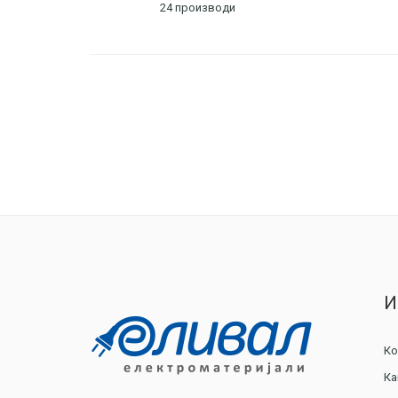
24 производи
И
Ко
Ка