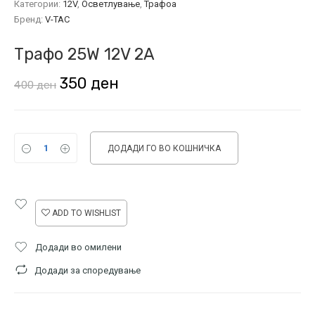
Категории:
12V
,
Осветлување
,
Трафоа
Бренд:
V-TAC
Трафо 25W 12V 2A
Original
Current
350
ден
400
ден
price
price
was:
is:
ДОДАДИ ГО ВО КОШНИЧКА
400 ден.
350 ден.
ADD TO WISHLIST
Додади во омилени
Додади за споредување