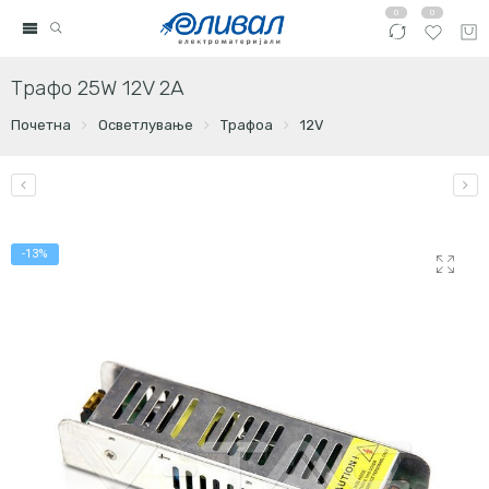
0
0
Трафо 25W 12V 2A
Почетна
Осветлување
Трафоа
12V
-13%