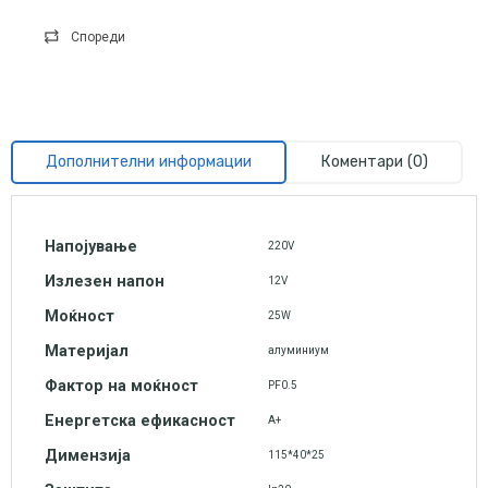
Спореди
Дополнителни информации
Коментари (0)
Напојување
220V
Излезен напон
12V
Моќност
25W
Материјал
алуминиум
Фактор на моќност
PF0.5
Енергетска ефикасност
А+
Димензија
115*40*25