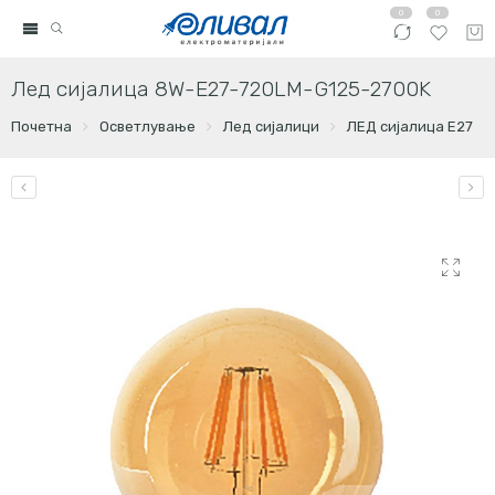
0
0
Лед сијалица 8W-E27-720LM-G125-2700K
Почетна
Осветлување
Лед сијалици
ЛЕД сијалица E27