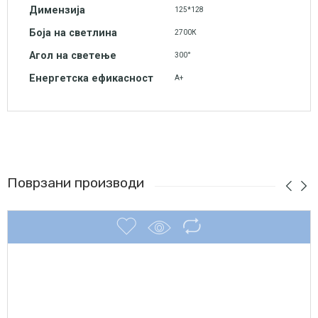
Димензија
125*128
Боја на светлина
2700К
Агол на светење
300°
Енергетска ефикасност
А+
Поврзани производи