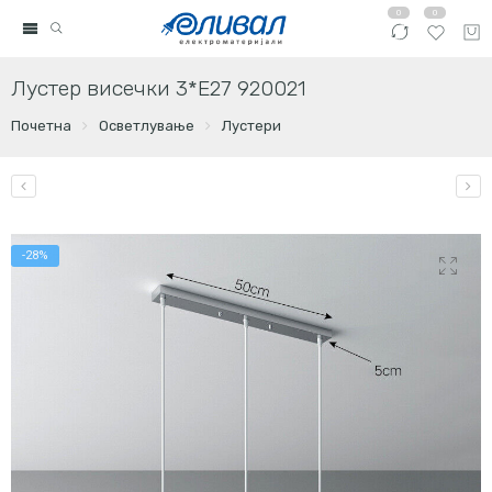
0
0
Лустер висечки 3*Е27 920021
Почетна
Осветлување
Лустери
-28%