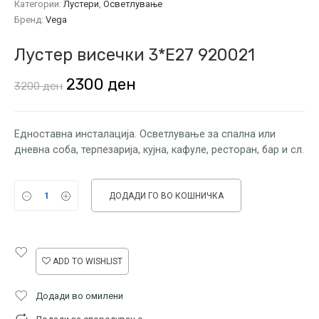
Категории:
Лустери
,
Осветлување
Бренд:
Vega
Лустер висечки 3*Е27 920021
Original
Current
2300
ден
3200
ден
price
price
was:
is:
Едноставна инсталација. Осветлување за спална или
дневна соба, терпезарија, кујна, кафуле, ресторан, бар и сл.
3200 ден.
2300 ден.
ДОДАДИ ГО ВО КОШНИЧКА
ADD TO WISHLIST
Додади во омилени