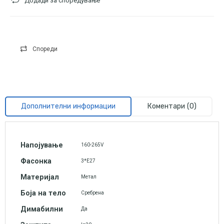
Додади за споредување
Спореди
Дополнителни информации
Коментари (0)
Напојување
160-265V
Фасонка
3*Е27
Материјал
Метал
Боја на тело
Сребрена
Димабилни
Да