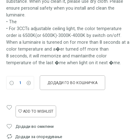
substance. When you clean it, please use dry cloth. Please
ensure personal safety when you install and clean the
luminaire.
•
The
•
For 3CCTs adjustable ceiling light, the color temperature
order is 6500K(or 6000K)-3000K-4000K by switch on/off.
When a luminaire is turened on for more than 8 seconds at a
color temperature and a�er turned off more than
8 seconds, it will memorize and maintainthe color
temperature of the last �me when light on it next �me.
ДОДАДИ ГО ВО КОШНИЧКА
ADD TO WISHLIST
Додади во омилени
Додади за споредување