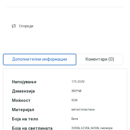
Спореди
Дополнителни информации
Коментари (0)
Напојување
175-250V
Димензија
380*68
Моќност
45W
Материјал
метал/пластика
Боја на тело
Бела
Боја на светлината
3000k, 4200k, 6400k, +мемори