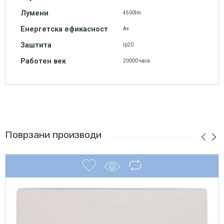
Лумени
4500lm
Енергетска ефикасност
А+
Заштита
Ip20
Работен век
20000 часа
Поврзани производи