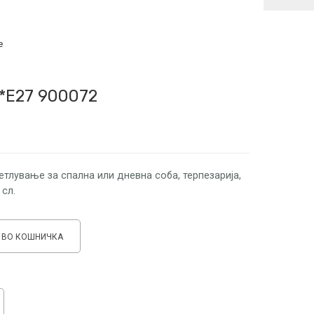
е
*Е27 900072
етлување за спална или дневна соба, терпезарија,
 сл.
 ВО КОШНИЧКА