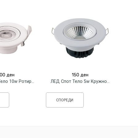
00
ден
150
ден
ЛЕД Спот Тело 10w Ротирачко Кружно
ЛЕД Спот Тело 5w Кружно Sonia
СПОРЕДИ
СП