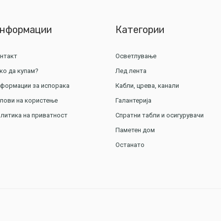
нформации
Категории
нтакт
Осветлување
ко да купам?
Лед лента
формации за испорака
Кабли, црева, канали
лови на користење
Галантерија
литика на приватност
Спратни табли и осигурувачи
Паметен дом
Останато