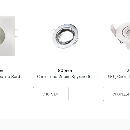
ен
80
ден
3
Спот Тело Квадратно Sardunya 82мм IP65
Спот Тело Инокс Кружно 82мм
СПОРЕДИ
СПОРЕДИ