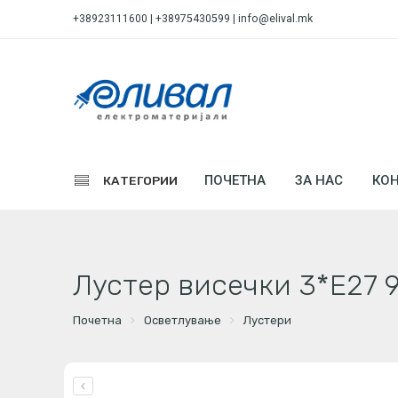
+38923111600 | +38975430599 |
info@elival.mk
ПОЧЕТНА
ЗА НАС
КОН
КАТЕГОРИИ
Лустер висечки 3*Е27 
Почетна
Осветлување
Лустери