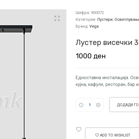
Шифра:
900072
Категории:
Лустери
,
Осветлувањ
Бренд:
Vega
Лустер висечки 3
1000
ден
Едноставна инсталација. Осв
кујна, кафуле, ресторан, бар и
ДОДАДИ ГО
ADD TO WISHLIST