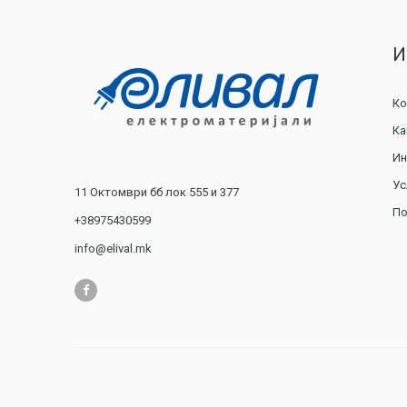
И
Ко
Ка
Ин
Ус
11 Октомври бб лок 555 и 377
По
+38975430599
info@elival.mk