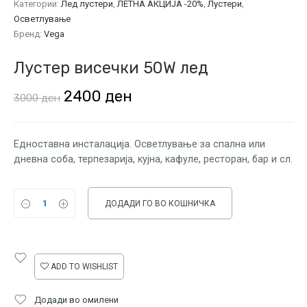
Категории:
Лед лустери
,
ЛЕТНА АКЦИЈА -20%
,
Лустери
,
Осветлување
Бренд:
Vega
Лустер висечки 50W лед
Original
Current
2400
ден
3000
ден
price
price
was:
is:
Едноставна инсталација. Осветлување за спална или
дневна соба, терпезарија, кујна, кафуле, ресторан, бар и сл.
3000 ден.
2400 ден.
ДОДАДИ ГО ВО КОШНИЧКА
ADD TO WISHLIST
Додади во омилени