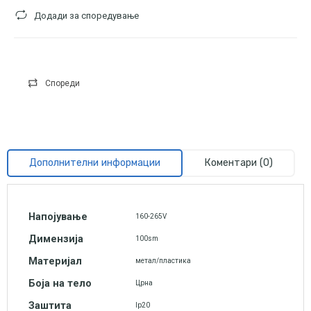
Додади за споредување
Спореди
Дополнителни информации
Коментари (0)
Напојување
160-265V
Димензија
100sm
Материјал
метал/пластика
Боја на тело
Црна
Заштита
Ip20