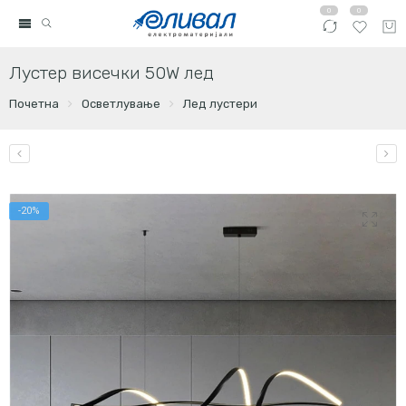
0
0
Лустер висечки 50W лед
Почетна
Осветлување
Лед лустери
-20%