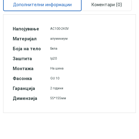
Дополнителни информации
Коментари (0)
Напојување
AC100-240V
Материјал
алуминиум
Боја на тело
Бела
Заштита
Ip20
Монтажа
На шина
Фасонка
GU 10
Гаранција
2 години
Димензија
55*155мм