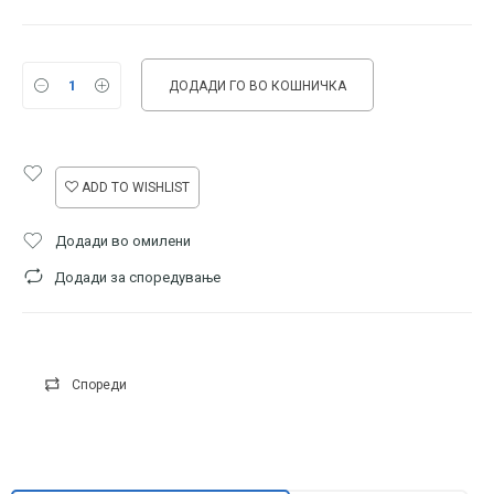
price
price
was:
is:
ДОДАДИ ГО ВО КОШНИЧКА
400 ден.
350 ден.
ADD TO WISHLIST
Додади во омилени
Додади за споредување
Спореди