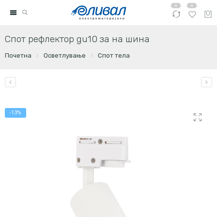
0
0
Спот рефлектор gu10 за на шина
Почетна
Осветлување
Спот тела
-13%