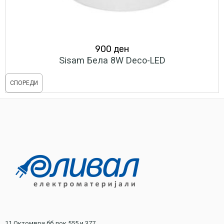
900
ден
Sisam Бела 8W Deco-LED
СПОРЕДИ
11 Октомври бб лок 555 и 377