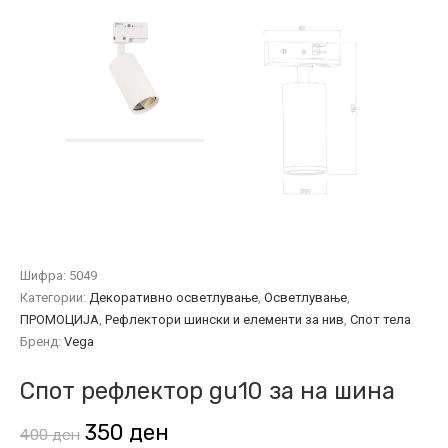
Шифра:
5049
Категории:
Декоративно осветлување
,
Осветлување
,
ПРОМОЦИЈА
,
Рефлектори шински и елементи за нив
,
Спот тела
Бренд:
Vega
Спот рефлектор gu10 за на шина
Original
Current
350
ден
400
ден