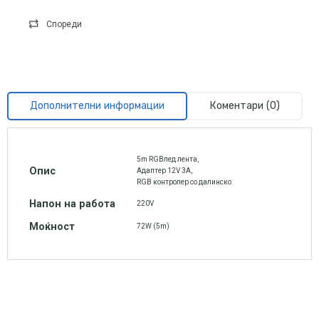
Спореди
Дополнителни информации
Коментари (0)
5m RGBлед лента,
Опис
Aдаптер 12V 3A,
RGB контролер со далинско
Напон на работа
220V
Моќност
72W (5m)