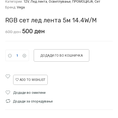
Категории:
12V
,
Лед лента
,
Осветлување
,
ПРОМОЦИЈА
,
Сет
Бренд:
Vega
RGB сет лед лента 5м 14.4W/М
Original
Current
500
ден
600
ден
price
price
was:
is:
ДОДАДИ ГО ВО КОШНИЧКА
600 ден.
500 ден.
ADD TO WISHLIST
Додади во омилени
Додади за споредување