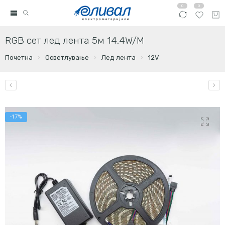
0
0
RGB сет лед лента 5м 14.4W/М
Почетна
Осветлување
Лед лента
12V
-17%