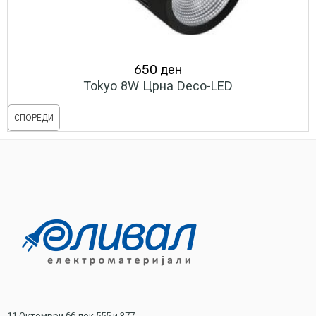
650
ден
Tokyo 8W Црна Deco-LED
СПОРЕДИ
11 Октомври бб лок 555 и 377