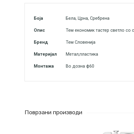
Боја
Бела, Црна, Сребрена
Опис
Тем економик тастер светло со 
Бренд
Тем Словенија
Материјал
Метал,пластика
Монтажа
Во дозна ф60
Поврзани производи