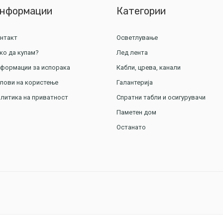
нформации
Категории
нтакт
Осветлување
ко да купам?
Лед лента
формации за испорака
Кабли, црева, канали
лови на користење
Галантерија
литика на приватност
Спратни табли и осигурувачи
Паметен дом
Останато