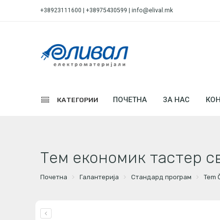
+38923111600 | +38975430599 |
info@elival.mk
ПОЧЕТНА
ЗА НАС
КОН
КАТЕГОРИИ
Тем економик тастер с
Почетна
Галантерија
Стандард програм
Tem 