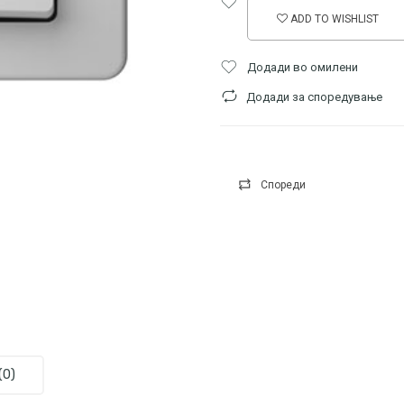
ADD TO WISHLIST
Додади во омилени
Додади за споредување
Спореди
(0)