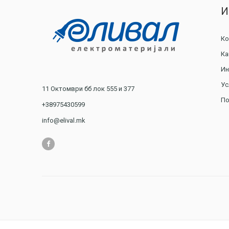
И
Ко
Ка
Ин
Ус
11 Октомври бб лок 555 и 377
По
+38975430599
info@elival.mk