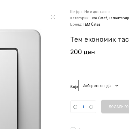
Шифра:
Не е достапно
Категории:
Tem Čatež
,
Галантериј
Бренд:
TEM Čatež
Тем економик тас
200
ден
Боја
ДОДАДИ ГО