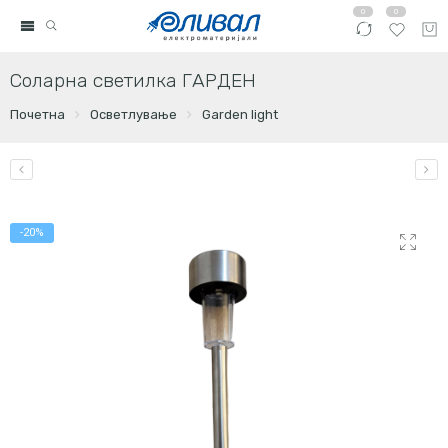
0
0
Соларна светилка ГАРДЕН
Почетна
Осветлување
Garden light
-20%