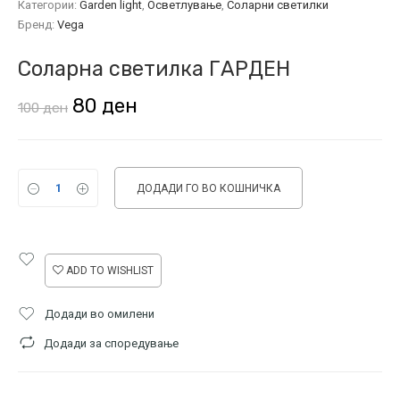
Категории:
Garden light
,
Осветлување
,
Соларни светилки
Бренд:
Vega
Соларна светилка ГАРДЕН
Original
Current
80
ден
100
ден
price
price
was:
is:
ДОДАДИ ГО ВО КОШНИЧКА
100 ден.
80 ден.
ADD TO WISHLIST
Додади во омилени
Додади за споредување