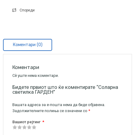
Спореди
Коментари (0)
Коментари
Сè уште нема коментари.
Бидете првиот што ќе коментирате “Соларна
светилка ГАРДЕН”
Вашата адреса за е-пошта нема да биде објавена.
Задолжителните полиња се означени со
*
Вашиот рејтинг
*
1
2
3
4
5