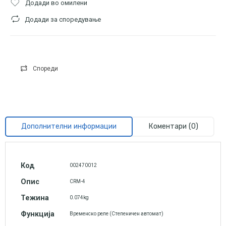
Додади во омилени
Додади за споредување
Спореди
Дополнителни информации
Коментари (0)
Код
002470012
Опис
CRM-4
Тежина
0.074kg
Функција
Временско реле (Степеничен автомат)