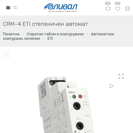
0
0
CRM-4 ETI степеничен автомат
Почетна
Спратни табли и осигурувачи
Автоматски
осигурачи, склопки
ETI