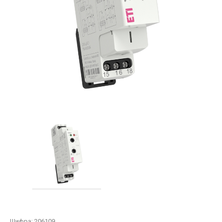
Шифра:
206109