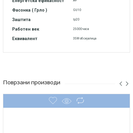
Енергетска ефикасност
А+
Фасонка ( Грло )
GU10
Заштита
Ip20
Работен век
25000 часа
Еквивалент
35W об сијалица
Поврзани производи