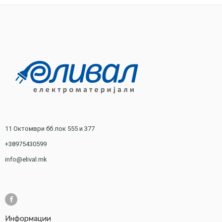
1400 ден.
1250 ден.
11 Октомври бб лок 555 и 377
+38975430599
info@elival.mk
Информации