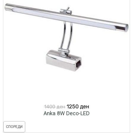
Original
Current
1250
ден
1400
ден
Anka 8W Deco-LED
price
price
was:
is:
СПОРЕДИ