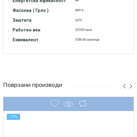
Енергетска ефикасност
А+
Фасонка ( Грло )
MR16
Заштита
Ip20
Работен век
25000 часа
Еквивалент
50W об сијалица
Поврзани производи
-11%