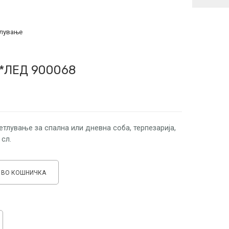
лување
3*ЛЕД 900068
rent
ce
етлување за спална или дневна соба, терпезарија,
 сл.
0 ден.
 ВО КОШНИЧКА