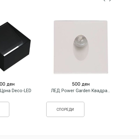
00
ден
500
ден
 Црна Deco-LED
ЛЕД Power Garden Квадратна 3W 4000k
СПОРЕДИ
СП