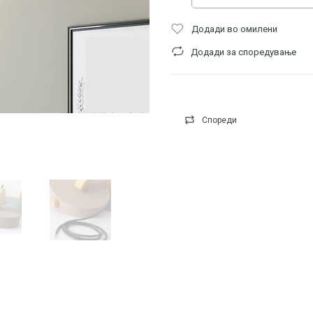
Додади во омилени
Додади за споредување
Спореди