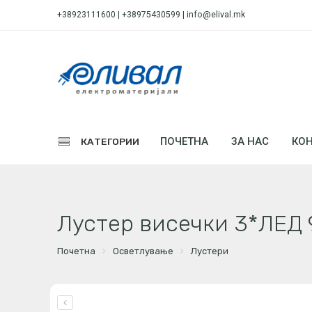
+38923111600 | +38975430599 |
info@elival.mk
ПОЧЕТНА
ЗА НАС
КОН
КАТЕГОРИИ
Лустер висечки 3*ЛЕД
Почетна
Осветлување
Лустери