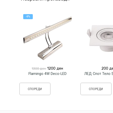
-8%
Original
Current
1200
ден
200
д
1300
ден
price
price
Flamingo 4W Deco-LED
was:
is:
1300 ден.
1200 ден.
СПОРЕДИ
СПОРЕДИ