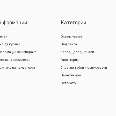
нформации
Категории
нтакт
Осветлување
ко да купам?
Лед лента
формации за испорака
Кабли, црева, канали
лови на користење
Галантерија
литика на приватност
Спратни табли и осигурувачи
Паметен дом
Останато