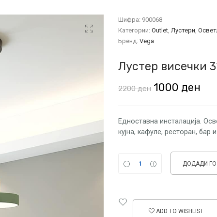
Шифра:
900068
Категории:
Outlet
,
Лустери
,
Освет
Бренд:
Vega
Лустер висечки 
Original
Cur
1000
ден
2200
ден
price
pri
was:
is:
Едноставна инсталација. Осв
кујна, кафуле, ресторан, бар и
2200 ден.
100
ДОДАДИ ГО
ADD TO WISHLIST