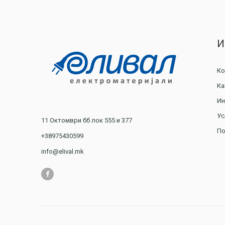
И
Ко
Ка
Ин
Ус
11 Октомври бб лок 555 и 377
По
+38975430599
info@elival.mk