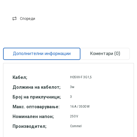
Спореди
Дополнителни информации
Коментари (0)
Кабел;
H05VV-F 3G1,5
Должина на кабелот;
3м
Број на приклучници;
3
Макс. оптоварување:
16 A / 3500 W
Номинален напон;
250 V
Производител;
Commel