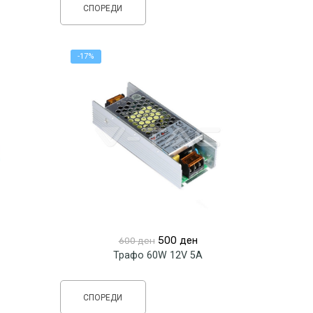
СПОРЕДИ
-17%
Original
Current
500
ден
600
ден
price
price
Трафо 60W 12V 5A
was:
is:
600 ден.
500 ден.
СПОРЕДИ