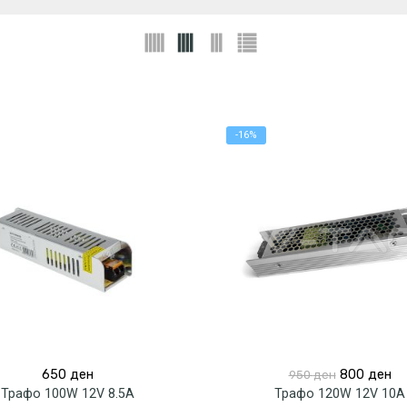
-16%
Original
Cu
650
ден
800
ден
950
ден
price
pr
Трафо 100W 12V 8.5A
Трафо 120W 12V 10A
was:
is: