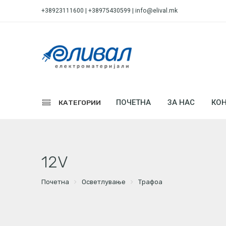
+38923111600 | +38975430599 |
info@elival.mk
ПОЧЕТНА
ЗА НАС
КОН
КАТЕГОРИИ
12V
Почетна
Осветлување
Трафоа