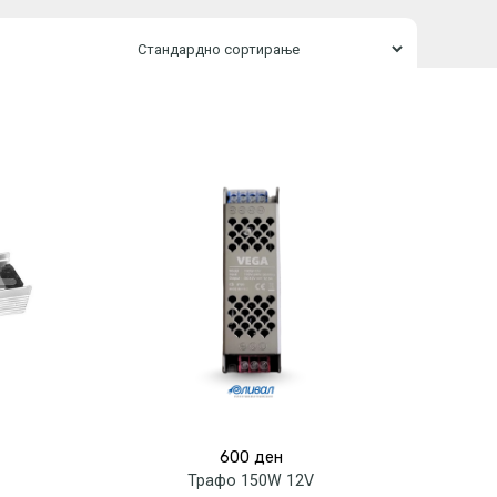
rrent
600
ден
ice
Трафо 150W 12V