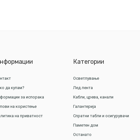
нформации
Категории
нтакт
Осветлување
ко да купам?
Лед лента
формации за испорака
Кабли, црева, канали
лови на користење
Галантерија
литика на приватност
Спратни табли и осигурувачи
Паметен дом
Останато