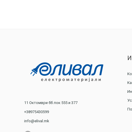
И
Ко
Ка
Ин
Ус
11 Октомври бб лок 555 и 377
По
+38975430599
info@elival.mk