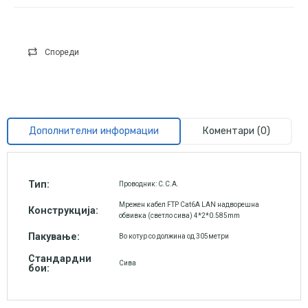
Спореди
Дополнителни информации
Коментари (0)
Тип:
Проводник: C.C.A.
Мрежен кабел FTP Cat6A LAN надворешна
Конструкција:
обвивка (светло сива) 4*2*0.585mm
Пакување:
Во котур со должина од 305метри
Стандардни
Сива
бои: