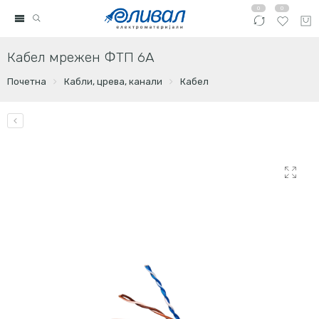
0
0
Кабел мрежен ФТП 6А
Почетна
Кабли, црева, канали
Кабел