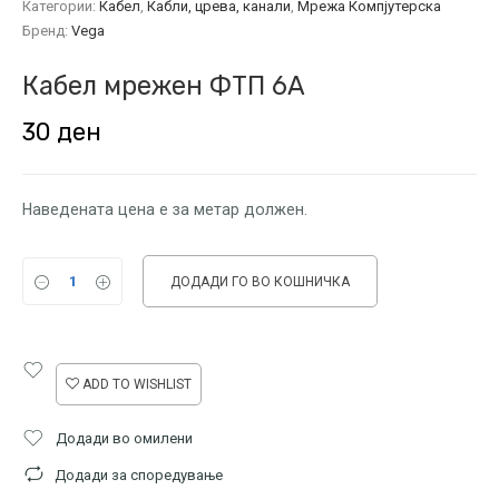
Категории:
Кабел
,
Кабли, црева, канали
,
Мрежа Компјутерска
Бренд:
Vega
Кабел мрежен ФТП 6А
30
ден
Наведената цена е за метар должен.
ДОДАДИ ГО ВО КОШНИЧКА
ADD TO WISHLIST
Додади во омилени
Додади за споредување